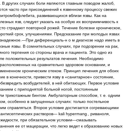
.
В
других
случаях
боли
являются
главным
поводом
жалоб
,
ются
часто
при
присоединений
к
язвенному
процессу
свежих
ритромбофлебита
,
развивающихся
вблизи
язвы
.
Как
на
ллезных
язв
,
следует
указать
на
особую
их
восприимчивость
к
сто
страдают
повторной
рожей
.
Течение
болезни
хроническое
,
ороткий
срок
,
улучшениями
.
Предсказание
при
молодых
язвах
знадежное
.—
При
диференциаль
-
н
о
м
диагнозе
надо
иметь
в
озные
язвы
.
В
сомнительных
случаях
,
при
подозрении
на
рак
,
много
терпения
со
стороны
врача
и
пациента
.
Это
одно
из
ле
положительных
результатов
лечения
.
Необходимо
расположенных
на
сравнительно
здоровом
основании
,
и
змененном
хроническим
отеком
.
Принцип
лечения
для
обоих
ние
в
конечности
,
привести
язву
в
«
санитарное
»
состояние
,
обезвредить
возбудителей
,
в
ней
обитающих
.
Первое
условие
жанием
с
приподнятой
больной
ногой
,
постоянным
ли
трикотажным
бинтом
.
Амбулаторным
способом
,
т
.
е
.
одним
ком
,
особенно
в
запущенных
случаях:
только
постельное
ним
справляться
.
Второе
условие
достигается
согревающими
антисептических
растворов
—
kali
hypermang
.,
риваноля
,
жидкости
,
при
обязательном
условии
—
смазывать
ранения
ее
от
мацерации
,
что
легко
ведет
к
образованию
новых