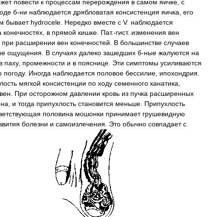
жет
повести
к
процессам
перерождения
в
самом
яичке
,
с
оде
б
-
ни
наблюдается
дрябловатая
консистенция
яичка
,
его
м
бывает
hydrocele
.
Нередко
вместе
с
V
.
наблюдается
а
конечностях
,
в
прямой
кишке
.
Пат
.-
гист
.
изменения
вен
при
расширении
вен
конечностей
.
В
большинстве
случаев
ые
ощущения
.
В
случаях
далеко
зашедших
б
-
ные
жалуются
на
в
паху
,
промежности
и
в
пояснице
.
Эти
симптомы
усиливаются
ю
погоду
.
Иногда
наблюдается
половое
бессилие
,
ипохондрия
.
лость
мягкой
консистенции
по
ходу
семенного
канатика
,
вен
.
При
осторожном
давлении
кровь
из
пучка
расширенных
ена
,
и
тогда
припухлость
становится
меньше
.
Припухлость
ветствующая
половина
мошонки
принимает
грушевидную
звития
болезни
и
самоизлечения
.
Это
обычно
совпадает
с