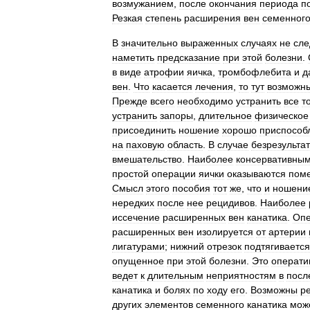
возмужанием
,
после
окончания
периода
п
Резкая
степень
расширения
вен
семенног
В
значительно
выраженных
случаях
не
сле
наметить
предсказание
при
этой
болезни
.
в
виде
атрофии
яичка
,
тромбофлебита
и
д
вен
.
Что
касается
лечения
,
то
тут
возможн
Прежде
всего
необходимо
устранить
все
т
устранить
запоры
,
длительное
физическое
присоединить
ношение
хорошо
приспособ
на
паховую
область
.
В
случае
безрезульта
вмешательство
.
Наиболее
консервативны
простой
операции
яички
оказываются
пом
Смысл
этого
пособия
тот
же
,
что
и
ношени
нередких
после
нее
рецидивов
.
Наиболее
иссечение
расширенных
вен
канатика
.
Оп
расширенных
вен
изолируется
от
артерии
лигатурами
;
нижний
отрезок
подтягивается
опущенное
при
этой
болезни
.
Это
операти
ведет
к
длительным
неприятностям
в
посл
канатика
и
болях
по
ходу
его
.
Возможны
р
других
элементов
семенного
канатика
мож