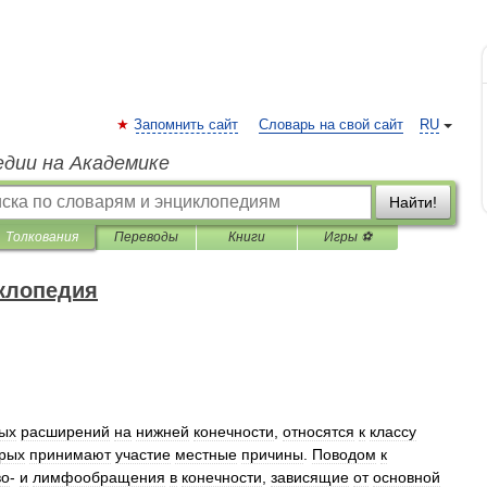
Запомнить сайт
Словарь на свой сайт
RU
едии на Академике
Найти!
Толкования
Переводы
Книги
Игры ⚽
клопедия
ых
расширений
на
нижней
конечности
,
относятся
к
классу
орых
принимают
участие
местные
причины
.
Поводом
к
во
-
и
лимфообращения
в
конечности
,
зависящие
от
основной