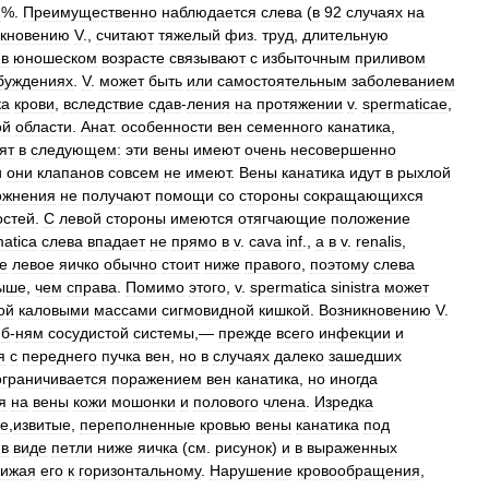
1
%.
Преимущественно
наблюдается
слева
(
в
92
случаях
на
икновению
V
.,
считают
тяжелый
физ
.
труд
,
длительную
в
юношеском
возрасте
связывают
с
избыточным
приливом
буждениях
.
V
.
может
быть
или
самостоятельным
заболеванием
ка
крови
,
вследствие
сдав
-
ления
на
протяжении
v
.
spermaticae
,
ой
области
.
Анат
.
особенности
вен
семенного
канатика
,
ят
в
следующем:
эти
вены
имеют
очень
несовершенно
и
они
клапанов
совсем
не
имеют
.
Вены
канатика
идут
в
рыхлой
ожнения
не
получают
помощи
со
стороны
сокращающихся
остей
.
С
левой
стороны
имеются
отягчающие
положение
atica
слева
впадает
не
прямо
в
v
.
cava
inf
.,
а
в
v
.
renalis
,
е
левое
яичко
обычно
стоит
ниже
правого
,
поэтому
слева
ыше
,
чем
справа
.
Помимо
этого
,
v
.
spermatica
sinistra
может
ой
каловыми
массами
сигмовидной
кишкой
.
Возникновению
V
.
б
-
ням
сосудистой
системы
,—
прежде
всего
инфекции
и
я
с
переднего
пучка
вен
,
но
в
случаях
далеко
зашедших
ограничивается
поражением
вен
канатика
,
но
иногда
я
на
вены
кожи
мошонки
и
полового
члена
.
Изредка
ые
,
извитые
,
переполненные
кровью
вены
канатика
под
в
виде
петли
ниже
яичка
(
см
.
рисунок
)
и
в
выраженных
лижая
его
к
горизонтальному
.
Нарушение
кровообращения
,