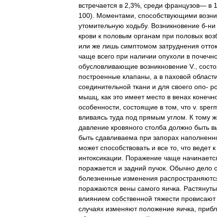
встречается
в
2
,
3
%,
среди
французов
—
в
100
).
Моментами
,
способствующими
возн
утомительную
ходьбу
.
Возникновение
б
-
ни
крови
к
половым
органам
при
половых
воз
или
же
лишь
симптомом
затруднения
отто
чаще
всего
при
наличии
опухоли
в
почечн
обусловливающие
возникновение
V
.,
состо
построенные
клапаны
,
а
в
паховой
област
соединительной
ткани
и
для
своего
опо
-
р
мышц
,
как
это
имеет
место
в
венах
конечн
особенности
,
состоящие
в
том
,
что
v
.
sperm
вливаясь
туда
под
прямым
углом
.
К
тому
ж
давление
кровяного
столба
должно
быть
в
быть
сдавливаема
при
запорах
наполненн
может
способствовать
и
все
то
,
что
ведет
к
интоксикации
.
Поражение
чаще
начинаетс
поражается
и
задний
пучок
.
Обычно
дело
болезненные
изменения
распространяютс
поражаются
вены
самого
яичка
.
Растянут
влиянием
собственной
тяжести
провисают
случаях
изменяют
положение
яичка
,
приб