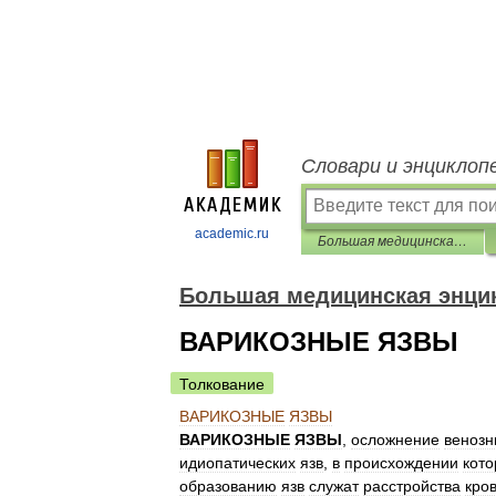
Словари и энциклоп
academic.ru
Большая медицинская энциклопедия
Большая медицинская энци
ВАРИКОЗНЫЕ ЯЗВЫ
Толкование
ВАРИКОЗНЫЕ
ЯЗВЫ
ВАРИКОЗНЫЕ
ЯЗВЫ
,
осложнение
венозн
идиопатических
язв
,
в
происхождении
кот
образованию
язв
служат
расстройства
кро