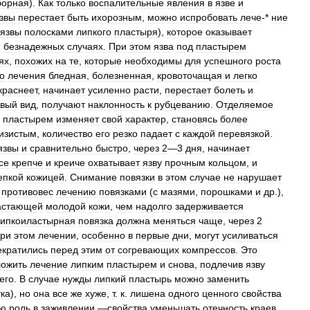
борная
).
Как
только
воспалительные
явления
в
язве
и
звы
перестает
быть
ихорозным
,
можно
испробовать
лече
-*
ние
язвы
полосками
липкого
пластыря
),
которое
оказывает
,
безнадежных
случаях
.
При
этом
язва
под
пластырем
ях
,
похожих
на
те
,
которые
необходимы
для
успешного
роста
о
лечения
бледная
,
болезненная
,
кровоточащая
и
легко
краснеет
,
начинает
усиленно
расти
,
перестает
болеть
и
овый
вид
,
получают
наклонность
к
рубцеванию
.
Отделяемое
пластырем
изменяет
свой
характер
,
становясь
более
изистым
,
количество
его
резко
падает
с
каждой
перевязкой
.
язвы
и
сравнительно
быстро
,
через
2
—
3
дня
,
начинает
се
крепче
и
креиче
охватывает
язву
прочным
кольцом
,
и
епкой
кожицей
.
Снимание
повязки
в
этом
случае
не
нарушает
противовес
лечению
повязками
(
с
мазями
,
порошками
и
др
.),
астающей
молодой
кожи
,
чем
надолго
задерживается
ипкоиластырная
повязка
должна
меняться
чаще
,
через
2
ри
этом
лечении
,
особенно
в
первые
дни
,
могут
усиливаться
екратились
перед
этим
от
согревающих
компрессов
.
Это
ложить
лечение
липким
пластырем
и
снова
,
подлечив
язву
его
.
В
случае
нужды
липкий
пластырь
можно
заменить
тка
),
но
она
все
же
хуже
,
т
.
к
.
лишена
одного
ценного
свойства
ую
роль
в
заживлении
,—
свойства
уменьшать
отечность
краев