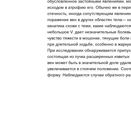
обусловленное
застойными
явлениями
,
мо
исходом
в
атрофию
его
.
Обычно
же
в
пери
отечность
;
иногда
сопутствующим
явление
поражение
вен
в
других
областях
тела
—
н
канатика
схожи
с
теми
,
какие
наблюдаются
небольшое
V
.
дает
незначительные
болев
чувство
тяжести
в
мошонке
,
тянущие
боли
при
длительной
ходьбе
,
особенно
в
жарку
При
исследовании
обнаруживается
припух
состоящая
из
пучка
расширенных
извитых
вен
может
быть
в
значительной
доле
удал
увеличивается
в
стоячем
положении
.
Соот
форму
.
Наблюдаются
случаи
обратного
ра