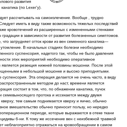
олового
развития
о
канатика
(
по
Lexer
'
y
).
дует
рассчитывать
на
самоизлечение
.
Вообще
,
трудно
Следует
иметь
в
виду
также
возможность
тяжелых
последствий
аже
кровотечений
из
расширенных
с
измененными
стенками
ы
градации
в
зависимости
от
развития
болезненных
симптомов
.
о
,
что
затрудняет
отток
крови
из
вен
семенного
канатика
—
утомление
.
В
начальных
стадиях
болезни
необходимо
ленного
суспенсория
,
надетого
так
,
чтобы
не
было
давления
тности
этих
мероприятий
необходимо
оперативное
м
является
резекция
нижней
половины
мошонки
.
После
этой
ещенными
в
небольшой
мошонке
и
высоко
приподнятыми
.
е
суспенсория
.
Эта
операция
делается
не
очень
часто
,
в
виду
распространенным
методом
до
наст
,
времени
является
ерация
состоит
в
том
,
что
,
по
обнажении
канатика
,
пучок
и
семевыносящего
протока
и
иссекается
между
двумя
кверху
;
тем
самым
поднимается
кверху
и
яичко
,
обычно
вное
вмешательство
обычно
приносит
пользу
,
но
нередко
еоперационном
периоде
,
которые
выражаются
в
отеке
ткани
ецидивы
б
-
ни
.
К
тому
же
иссечение
вен
с
неизбежной
травмой
ет
неблагоприятно
отражаться
на
кровообращении
в
самом