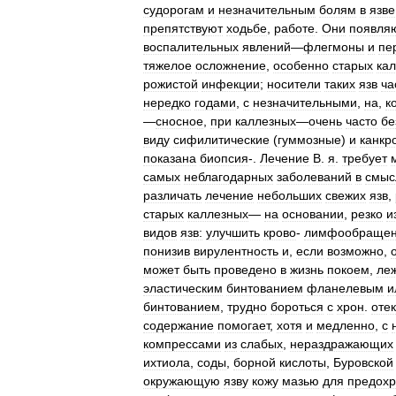
судорогам
и
незначительным
болям
в
язве
препятствуют
ходьбе
,
работе
.
Они
появля
воспалительных
явлений
—
флегмоны
и
пе
тяжелое
осложнение
,
особенно
старых
ка
рожистой
инфекции
;
носители
таких
язв
ча
нередко
годами
,
с
незначительными
,
на
,
к
—
сносное
,
при
каллезных
—
очень
часто
бе
виду
сифилитические
(
гуммозные
)
и
канкр
показана
биопсия
-.
Лечение
В
.
я
.
требует
самых
неблагодарных
заболеваний
в
смыс
различать
лечение
небольших
свежих
язв
,
старых
каллезных
—
на
основании
,
резко
и
видов
язв:
улучшить
крово
-
лимфообраще
понизив
вирулентность
и
,
если
возможно
,
может
быть
проведено
в
жизнь
покоем
,
ле
эластическим
бинтованием
фланелевым
и
бинтованием
,
трудно
бороться
с
хрон
.
оте
содержание
помогает
,
хотя
и
медленно
,
с
компрессами
из
слабых
,
нераздражающих
ихтиола
,
соды
,
борной
кислоты
,
Буровской
окружающую
язву
кожу
мазью
для
предох