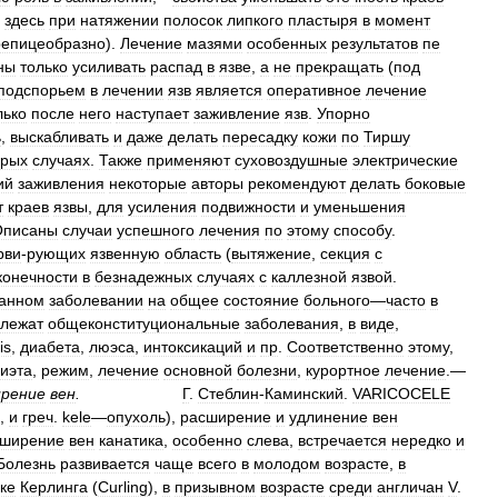
здесь
при
натяжении
полосок
липкого
пластыря
в
момент
репицеобразно
).
Лечение
мазями
особенных
результатов
пе
ны
только
усиливать
распад
в
язве
,
а
не
прекращать
(
под
подспорьем
в
лечении
язв
является
оперативное
лечение
лько
после
него
наступает
заживление
язв
.
Упорно
ь
,
выскабливать
и
даже
делать
пересадку
кожи
по
Тиршу
орых
случаях
.
Также
применяют
суховоздушные
электрические
ий
заживления
некоторые
авторы
рекомендуют
делать
боковые
т
краев
язвы
,
для
усиления
подвижности
и
уменьшения
Описаны
случаи
успешного
лечения
по
этому
способу
.
рви
-
рующих
язвенную
область
(
вытяжение
,
секция
с
конечности
в
безнадежных
случаях
с
каллезной
язвой
.
анном
заболевании
на
общее
состояние
больного
—
часто
в
лежат
общеконституциональные
заболевания
,
в
виде
,
is
,
диабета
,
люэса
,
интоксикаций
и
пр
.
Соответственно
этому
,
иэта
,
режим
,
лечение
основной
болезни
,
курортное
лечение
.—
рение
вен
.
Г
.
Стеблин
-
Каминский
.
VARICOCELE
,
и
греч
.
kele
—
опухоль
),
расширение
и
удлинение
вен
сширение
вен
канатика
,
особенно
слева
,
встречается
нередко
и
Болезнь
развивается
чаще
всего
в
молодом
возрасте
,
в
ке
Керлинга
(
Curling
),
в
призывном
возрасте
среди
англичан
V
.