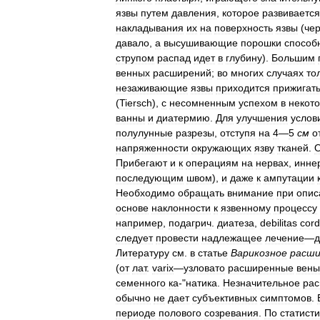
язвы
путем
давления
,
которое
развивается
накладывания
их
на
поверхность
язвы
(
че
давало
,
а
высушивающие
порошки
способ
струпом
распад
идет
в
глубину
).
Большим
венных
расширений
;
во
многих
случаях
то
незаживающие
язвы
приходится
прижигат
(
Tiersch
),
с
несомненным
успехом
в
некот
ванны
и
диатермию
.
Для
улучшения
услов
полулунные
разрезы
,
отступя
на
4
—
5
см
о
напряженности
окружающих
язву
тканей
.
Прибегают
и
к
операциям
на
нервах
,
инне
последующим
швом
),
и
даже
к
ампутации
Необходимо
обращать
внимание
при
опис
основе
наклонности
к
язвенному
процессу
например
,
подагрич
.
диатеза
,
debilitas
cord
следует
провести
надлежащее
лечение
—
д
Литературу
см
.
в
статье
Варикозное
расши
(
от
лат
.
varix
—
узловато
расширенные
вены
семенного
ка
-"
натика
.
Незначительное
ра
обычно
не
дает
субъективных
симптомов
.
периоде
полового
созревания
.
По
статисти