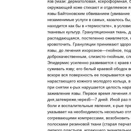
язв
(
мази:
дерматоловая
,
ксероформная
,
окружающей
коже
стихают
и
отделяемое
я
язвы
Байтоновским
обвиванием
(
увивание
незаменимые
услуги
в
самых
,
казалось
бы
находится
как
бы
в
«
термостате
»,
в
услови
тканевых
культур
.
Грануляционная
ткань
,
д
распадающаяся
,
постепенно
оживляется
,
кровоточить
.
Грануляции
принимают
здор
язвы
,
до
лечения
ихорозное
—
гнойное
,
под
доброкачественным
,
слизисто
-
гнойным
,
сл
Эпидермис
усиленно
развивается
с
краев
суживать
язву
;
его
белый
краевой
ободок
в
вскоре
вся
поверхность
ее
покрывается
кр
нарастающего
кожного
молодого
кольца
,
в
при
снятии
к
-
рых
нарушается
целость
нар
заживление
язвы
.
Первое
время
лечения
л
дня
,
затемреже
,
через5
—
7
дней
.
Иной
раз
п
боли
и
воспалительные
явления
,
к
-
рые
пр
указывает
на
необходимость
несколько
от
согревающими
компрессами
,
возобновить
полосками
резиновой
ткани
(
старая
перча
липкого
пластыря
,
играющего
значительн