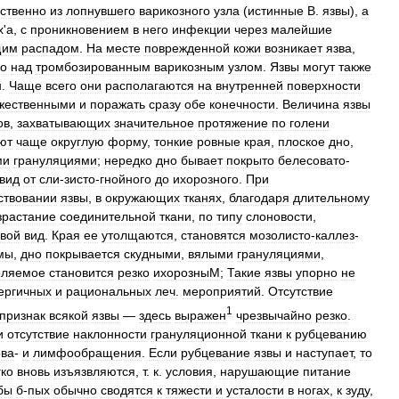
ственно
из
лопнувшего
варикозного
узла
(
истинные
В
.
язвы
),
а
x
'
a
,
с
проникновением
в
него
инфекции
через
малейшие
щим
распадом
.
На
месте
поврежденной
кожи
возникает
язва
,
но
над
тромбозированным
варикозным
узлом
.
Язвы
могут
также
н
.
Чаще
всего
они
располагаются
на
внутренней
поверхности
жественными
и
поражать
сразу
обе
конечности
.
Величина
язвы
ов
,
захватывающих
значительное
протяжение
по
голени
ют
чаще
округлую
форму
,
тонкие
ровные
края
,
плоское
дно
,
ми
грануляциями
;
нередко
дно
бывает
покрыто
белесовато
-
вид
от
сли
-
зисто
-
гнойного
до
ихорозного
.
При
ствовании
язвы
,
в
окружающих
тканях
,
благодаря
длительному
зрастание
соединительной
ткани
,
по
типу
слоновости
,
свой
вид
.
Края
ее
утолщаются
,
становятся
мозолисто
-
каллез
-
мы
,
дно
покрывается
скудными
,
вялыми
грануляциями
,
еляемое
становится
резко
ихорозныМ
;
Такие
язвы
упорно
не
ергичных
и
рациональных
леч
.
мероприятий
.
Отсутствие
1
признак
всякой
язвы
—
здесь
выражен
чрезвычайно
резко
.
и
отсутствие
наклонности
грануляционной
ткани
к
рубцеванию
ова
-
и
лимфообращения
.
Если
рубцевание
язвы
и
наступает
,
то
гко
вновь
изъязвляются
,
т
.
к
.
условия
,
нарушающие
питание
бы
б
-
пых
обычно
сводятся
к
тяжести
и
усталости
в
ногах
,
к
зуду
,